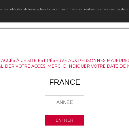
er des publicités ciblées adaptées à vos centres d'intérêts et réaliser des mesures d'audienc
L'ACCÈS À CE SITE EST RÉSERVÉ AUX PERSONNES MAJEURES
ALIDER VOTRE ACCÈS, MERCI D’INDIQUER VOTRE DATE DE 
FRANCE
ENTRER