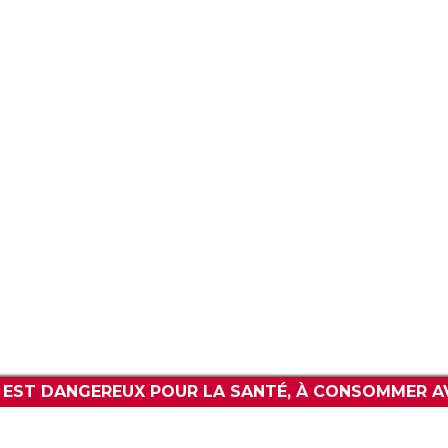
V
POLITIQUE DE CONFIDENTIALITÉ
WWW.BARPREMIUM.COM
L EST DANGEREUX POUR LA SANTÉ, À CONSOMMER A