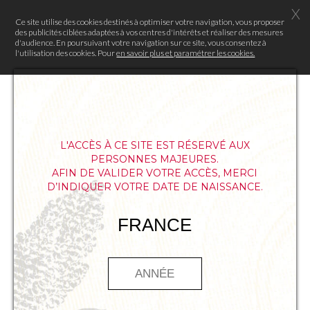
X
Ce site utilise des cookies destinés à optimiser votre navigation, vous proposer
des publicités ciblées adaptées à vos centres d'intérêts et réaliser des mesures
d'audience. En poursuivant votre navigation sur ce site, vous consentez à
l'utilisation des cookies. Pour
en savoir plus et paramétrer les cookies.
L'ACCÈS À CE SITE EST RÉSERVÉ AUX
PERSONNES MAJEURES.
AFIN DE VALIDER VOTRE ACCÈS, MERCI
D’INDIQUER VOTRE DATE DE NAISSANCE.
FRANCE
À l’occasion de « The Food Daring
Experience », la Maison Mumm
accompagnera trois chefs de