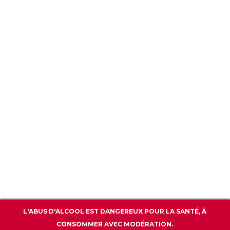
CGU / CGV
POLITIQUE DE CONFIDENTIALITÉ
WWW.BARPREMIUM.COM
CONTACT
L'ABUS D'ALCOOL EST DANGEREUX POUR LA SANTÉ, À
CONSOMMER AVEC MODÉRATION.