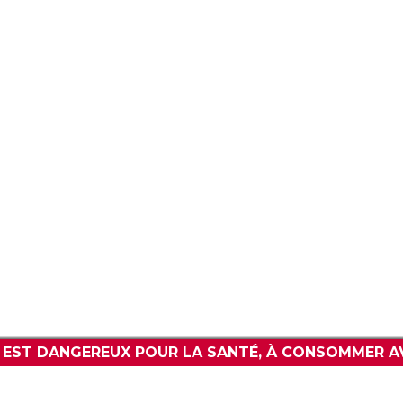
V
POLITIQUE DE CONFIDENTIALITÉ
WWW.BARPREMIUM.COM
L EST DANGEREUX POUR LA SANTÉ, À CONSOMMER A