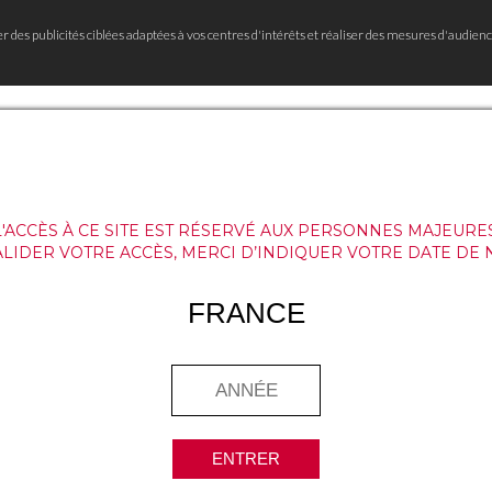
er des publicités ciblées adaptées à vos centres d'intérêts et réaliser des mesures d'audienc
L'ACCÈS À CE SITE EST RÉSERVÉ AUX PERSONNES MAJEURES
ALIDER VOTRE ACCÈS, MERCI D’INDIQUER VOTRE DATE DE 
FRANCE
ENTRER