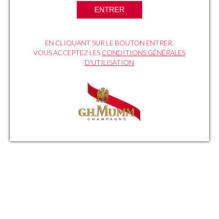
renom, symboles de courants
ENTRER
culinaires audacieux.
EN CLIQUANT SUR LE BOUTON ENTRER.
VOUS ACCEPTEZ LES
CONDITIONS GÉNÉRALES
D'UTILISATION
GUILLAUME
SANCHEZ
LES PATISSERIES DECOMPLEXEES
Restaurant NOMOS