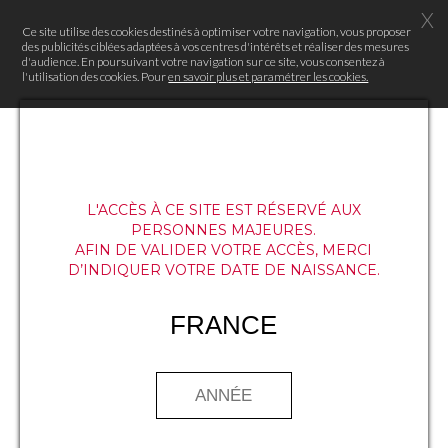
X
Ce site utilise des cookies destinés à optimiser votre navigation, vous proposer
des publicités ciblées adaptées à vos centres d'intérêts et réaliser des mesures
d'audience. En poursuivant votre navigation sur ce site, vous consentez à
l'utilisation des cookies. Pour
en savoir plus et paramétrer les cookies.
L'ACCÈS À CE SITE EST RÉSERVÉ AUX
PERSONNES MAJEURES.
AFIN DE VALIDER VOTRE ACCÈS, MERCI
D’INDIQUER VOTRE DATE DE NAISSANCE.
FRANCE
À l’occasion de « The Food Daring
Experience », la Maison Mumm
accompagnera trois chefs de