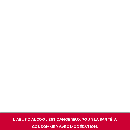
CGU / CGV
POLITIQUE DE CONFIDENTIALITÉ
WWW.BARPREMIUM.COM
CONTACT
L'ABUS D'ALCOOL EST DANGEREUX POUR LA SANTÉ, À
CONSOMMER AVEC MODÉRATION.