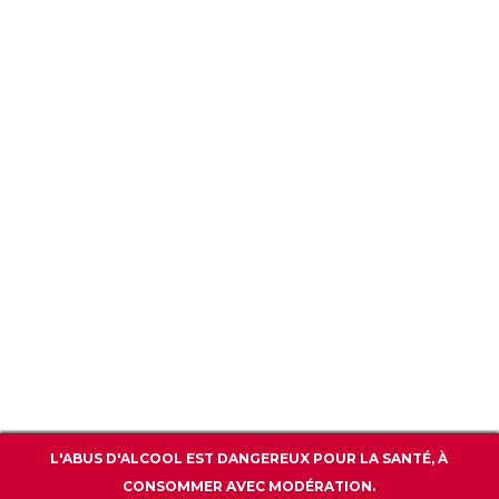
CGU / CGV
POLITIQUE DE CONFIDENTIALITÉ
WWW.BARPREMIUM.COM
CONTACT
L'ABUS D'ALCOOL EST DANGEREUX POUR LA SANTÉ, À
CONSOMMER AVEC MODÉRATION.