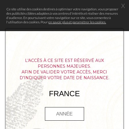
X
Ce site utilise des cookies destinés à optimiser votre navigation, vous proposer
des publicités ciblées adaptées à vos centres d'intérêts et réaliser des mesures
d'audience. En poursuivant votre navigation sur ce site, vous consentez à
l'utilisation des cookies. Pour
en savoir plus et paramétrer les cookies.
L'ACCÈS À CE SITE EST RÉSERVÉ AUX
PERSONNES MAJEURES.
AFIN DE VALIDER VOTRE ACCÈS, MERCI
D’INDIQUER VOTRE DATE DE NAISSANCE.
FRANCE
À l’occasion de « The Food Daring
Experience », la Maison Mumm
accompagnera trois chefs de