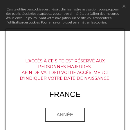
X
Ce site utilise des cookies destinés à optimiser votre navigation, vous proposer
des publicités ciblées adaptées à vos centres d'intérêts et réaliser des mesures
d'audience. En poursuivant votre navigation sur ce site, vous consentez à
l'utilisation des cookies. Pour
en savoir plus et paramétrer les cookies.
L'ACCÈS À CE SITE EST RÉSERVÉ AUX
PERSONNES MAJEURES.
AFIN DE VALIDER VOTRE ACCÈS, MERCI
D’INDIQUER VOTRE DATE DE NAISSANCE.
FRANCE