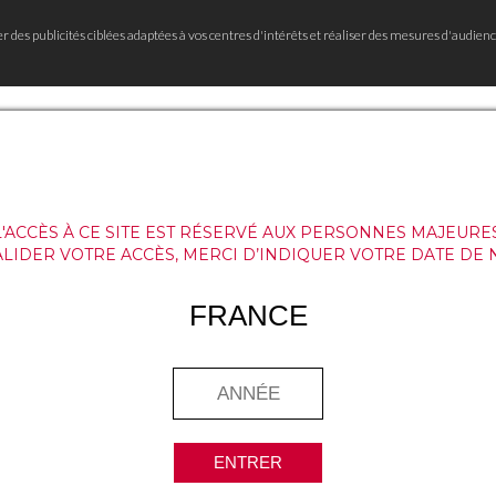
er des publicités ciblées adaptées à vos centres d'intérêts et réaliser des mesures d'audienc
L'ACCÈS À CE SITE EST RÉSERVÉ AUX PERSONNES MAJEURES
ALIDER VOTRE ACCÈS, MERCI D’INDIQUER VOTRE DATE DE 
FRANCE
ENTRER