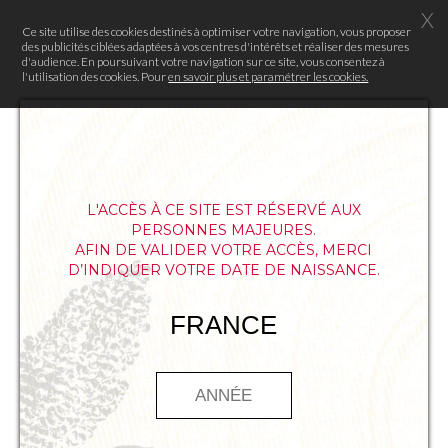
X
Ce site utilise des cookies destinés à optimiser votre navigation, vous proposer
des publicités ciblées adaptées à vos centres d'intérêts et réaliser des mesures
d'audience. En poursuivant votre navigation sur ce site, vous consentez à
l'utilisation des cookies. Pour
en savoir plus et paramétrer les cookies.
L'ACCÈS À CE SITE EST RÉSERVÉ AUX
PERSONNES MAJEURES.
AFIN DE VALIDER VOTRE ACCÈS, MERCI
D’INDIQUER VOTRE DATE DE NAISSANCE.
QUESTION 1
FRANCE
Quel est le nom du fameux poisson japonais
connu pour être mortel s’il n’est pas préparé
par un maître-sushi ?