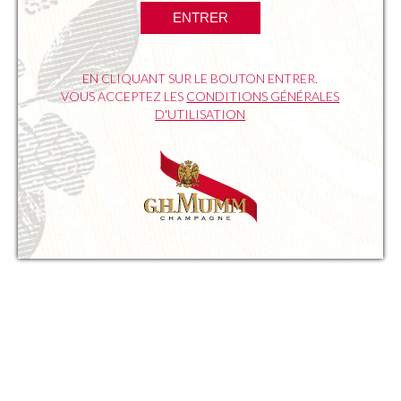
ENTRER
Fugu
Rascasse
EN CLIQUANT SUR LE BOUTON ENTRER.
VOUS ACCEPTEZ LES
CONDITIONS GÉNÉRALES
Loup de mer
D'UTILISATION
SUIVANTE