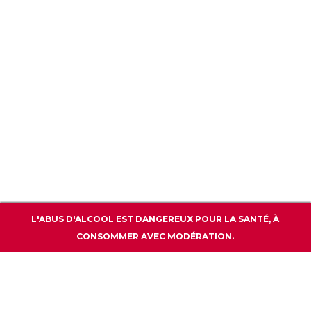
CGU / CGV
POLITIQUE DE CONFIDENTIALITÉ
WWW.BARPREMIUM.COM
CONTACT
L'ABUS D'ALCOOL EST DANGEREUX POUR LA SANTÉ, À
CONSOMMER AVEC MODÉRATION.