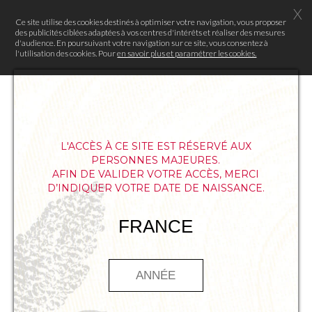
X
Ce site utilise des cookies destinés à optimiser votre navigation, vous proposer
des publicités ciblées adaptées à vos centres d'intérêts et réaliser des mesures
d'audience. En poursuivant votre navigation sur ce site, vous consentez à
l'utilisation des cookies. Pour
en savoir plus et paramétrer les cookies.
L'ACCÈS À CE SITE EST RÉSERVÉ AUX
PERSONNES MAJEURES.
AFIN DE VALIDER VOTRE ACCÈS, MERCI
D’INDIQUER VOTRE DATE DE NAISSANCE.
QUESTION 1
FRANCE
Quel est le nom du fameux poisson japonais
connu pour être mortel s’il n’est pas préparé
par un maître-sushi ?