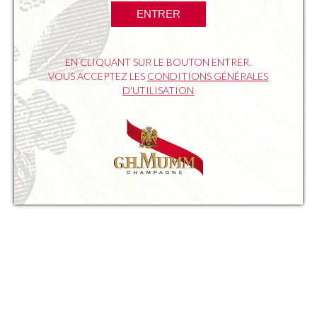
ENTRER
Fugu
Rascasse
EN CLIQUANT SUR LE BOUTON ENTRER.
VOUS ACCEPTEZ LES
CONDITIONS GÉNÉRALES
Loup de mer
D'UTILISATION
SUIVANTE