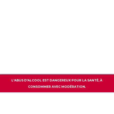
CGU / CGV
POLITIQUE DE CONFIDENTIALITÉ
WWW.BARPREMIUM.COM
CONTACT
L'ABUS D'ALCOOL EST DANGEREUX POUR LA SANTÉ, À
CONSOMMER AVEC MODÉRATION.