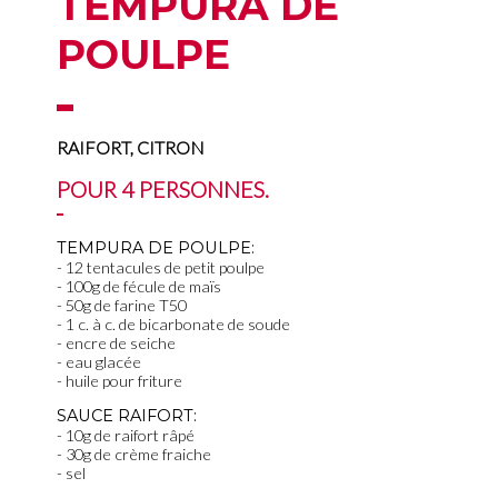
TEMPURA DE
POULPE
RAIFORT, CITRON
POUR 4 PERSONNES.
TEMPURA DE POULPE:
12 tentacules de petit poulpe
100g de fécule de maïs
50g de farine T50
1 c. à c. de bicarbonate de soude
encre de seiche
eau glacée
huile pour friture
SAUCE RAIFORT:
10g de raifort râpé
30g de crème fraiche
sel