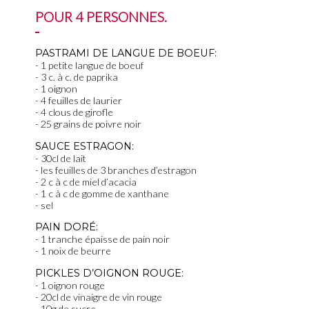
POUR 4 PERSONNES.
PASTRAMI DE LANGUE DE BOEUF:
1 petite langue de boeuf
3 c. à c. de paprika
1 oignon
4 feuilles de laurier
4 clous de girofle
25 grains de poivre noir
SAUCE ESTRAGON:
30cl de lait
les feuilles de 3 branches d’estragon
2 c à c de miel d’acacia
1 c à c de gomme de xanthane
sel
PAIN DORÉ:
1 tranche épaisse de pain noir
1 noix de beurre
PICKLES D’OIGNON ROUGE:
1 oignon rouge
20cl de vinaigre de vin rouge
10g de sucre