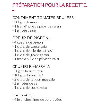
PRÉPARATION POUR LA RECETTE.
CONDIMENT TOMATES BRULÉES:
500g de tomate
1 trait d’huile de pépin de raisin
1 pincée de sel
COEUR DE PIGEON:
4 coeurs de pigeon
1 c. à c. de sauce soja
1 c. à c. de miel de sarrasin
1 c. à c. de jus de citron
1 trait d’huile de pépin de raisi
CRUMBLE MASSALA:
50g de beurre mou
100g de farine T80
2 c. à c. de tandori massala
2 pincées de sel
1 c. à c. de sucre roux
DRESSAGE :
4 branches fines de bois lavées