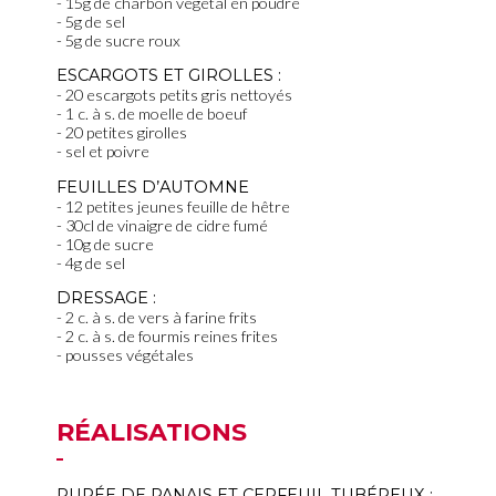
15g de charbon végétal en poudre
5g de sel
5g de sucre roux
ESCARGOTS ET GIROLLES :
20 escargots petits gris nettoyés
1 c. à s. de moelle de boeuf
20 petites girolles
sel et poivre
FEUILLES D’AUTOMNE
12 petites jeunes feuille de hêtre
30cl de vinaigre de cidre fumé
10g de sucre
4g de sel
DRESSAGE :
2 c. à s. de vers à farine frits
2 c. à s. de fourmis reines frites
pousses végétales
RÉALISATIONS
PURÉE DE PANAIS ET CERFEUIL TUBÉREUX :