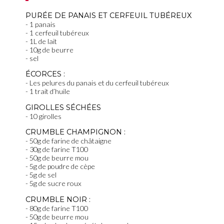
PURÉE DE PANAIS ET CERFEUIL TUBÉREUX
1 panais
1 cerfeuil tubéreux
1L de lait
10g de beurre
sel
ÉCORCES :
Les pelures du panais et du cerfeuil tubéreux
1 trait d’huile
GIROLLES SÉCHÉES
10 girolles
CRUMBLE CHAMPIGNON :
50g de farine de châtaigne
30g de farine T100
50g de beurre mou
5g de poudre de cèpe
5g de sel
5g de sucre roux
CRUMBLE NOIR :
80g de farine T100
50g de beurre mou