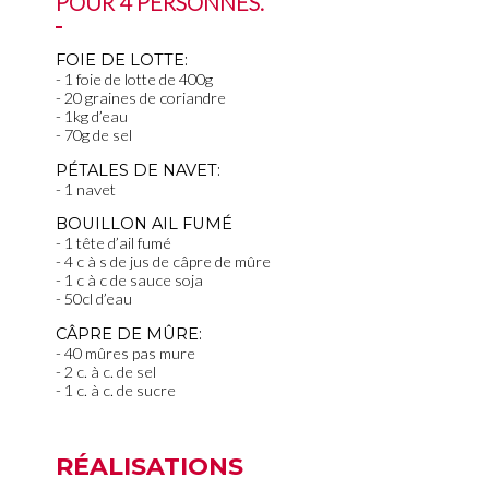
POUR 4 PERSONNES.
FOIE DE LOTTE:
1 foie de lotte de 400g
20 graines de coriandre
1kg d’eau
70g de sel
PÉTALES DE NAVET:
1 navet
BOUILLON AIL FUMÉ
1 tête d’ail fumé
4 c à s de jus de câpre de mûre
1 c à c de sauce soja
50cl d’eau
CÂPRE DE MÛRE:
40 mûres pas mure
2 c. à c. de sel
1 c. à c. de sucre
RÉALISATIONS