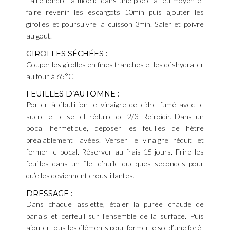
Faire fondre la moelle dans une poêle à feu moyen et
faire revenir les escargots 10min puis ajouter les
girolles et poursuivre la cuisson 3min. Saler et poivre
au gout.
GIROLLES SÉCHÉES :
Couper les girolles en fines tranches et les déshydrater
au four à 65°C.
FEUILLES D’AUTOMNE :
Porter à ébullition le vinaigre de cidre fumé avec le
sucre et le sel et réduire de 2/3. Refroidir. Dans un
bocal hermétique, déposer les feuilles de hêtre
préalablement lavées. Verser le vinaigre réduit et
fermer le bocal. Réserver au frais 15 jours. Frire les
feuilles dans un filet d’huile quelques secondes pour
qu’elles deviennent croustillantes.
DRESSAGE :
Dans chaque assiette, étaler la purée chaude de
panais et cerfeuil sur l’ensemble de la surface. Puis
ajouter tous les éléments pour former le sol d’une forêt