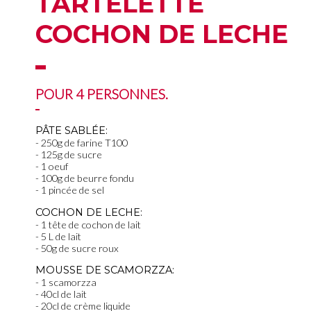
TARTELETTE
COCHON DE LECHE
POUR 4 PERSONNES.
PÂTE SABLÉE:
250g de farine T100
125g de sucre
1 oeuf
100g de beurre fondu
1 pincée de sel
COCHON DE LECHE:
1 tête de cochon de lait
5 L de lait
50g de sucre roux
MOUSSE DE SCAMORZZA:
1 scamorzza
40cl de lait
20cl de crème liquide