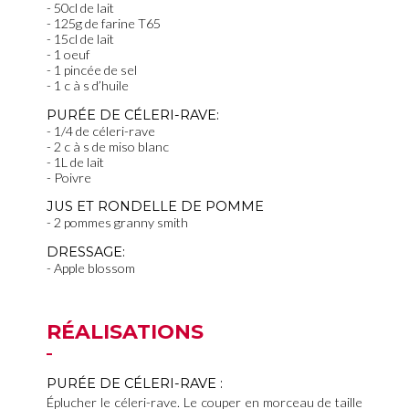
50cl de lait
125g de farine T65
15cl de lait
1 oeuf
1 pincée de sel
1 c à s d’huile
PURÉE DE CÉLERI-RAVE:
1/4 de céleri-rave
2 c à s de miso blanc
1L de lait
Poivre
JUS ET RONDELLE DE POMME
2 pommes granny smith
DRESSAGE:
Apple blossom
RÉALISATIONS
PURÉE DE CÉLERI-RAVE :
Éplucher le céleri-rave. Le couper en morceau de taille