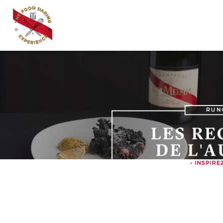
Apportez une touche d’audace à
votre cuisine en réalisant les