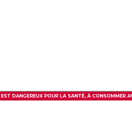
V
POLITIQUE DE CONFIDENTIALITÉ
WWW.BARPREMIUM.COM
L EST DANGEREUX POUR LA SANTÉ, À CONSOMMER A