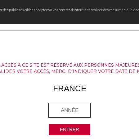
er des publicités ciblées adaptées à vos centres d'intérêts et réaliser des mesures d'audienc
L'ACCÈS À CE SITE EST RÉSERVÉ AUX PERSONNES MAJEURES
ALIDER VOTRE ACCÈS, MERCI D’INDIQUER VOTRE DATE DE 
FRANCE
ENTRER