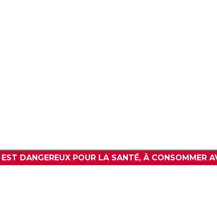
V
POLITIQUE DE CONFIDENTIALITÉ
WWW.BARPREMIUM.COM
L EST DANGEREUX POUR LA SANTÉ, À CONSOMMER A