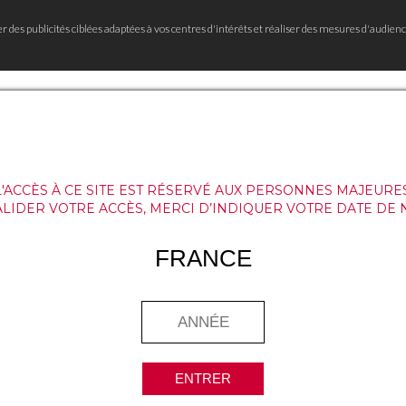
er des publicités ciblées adaptées à vos centres d'intérêts et réaliser des mesures d'audienc
L'ACCÈS À CE SITE EST RÉSERVÉ AUX PERSONNES MAJEURES
ALIDER VOTRE ACCÈS, MERCI D’INDIQUER VOTRE DATE DE 
FRANCE
ENTRER