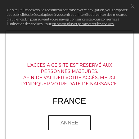
X
Ce site utilise des cookies destinés à optimiser votre navigation, vous proposer
des publicités ciblées adaptées à vos centres d'intérêts et réaliser des mesures
d'audience. En poursuivant votre navigation sur ce site, vous consentez à
l'utilisation des cookies. Pour
en savoir plus et paramétrer les cookies.
L'ACCÈS À CE SITE EST RÉSERVÉ AUX
PERSONNES MAJEURES.
AFIN DE VALIDER VOTRE ACCÈS, MERCI
D’INDIQUER VOTRE DATE DE NAISSANCE.
FRANCE
Apportez une touche d’audace à
votre cuisine en réalisant les