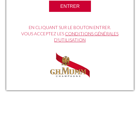
recettes de nos chefs !
ENTRER
EN CLIQUANT SUR LE BOUTON ENTRER.
VOUS ACCEPTEZ LES
CONDITIONS GÉNÉRALES
D'UTILISATION
Jérôme Bigot
LES GRÉS
Restaurant Les Grès
9, rue du 14 Juillet
Lindry (89240)
TÉL : +33 9 52 31 64 10