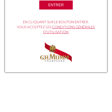
recettes de nos chefs !
ENTRER
EN CLIQUANT SUR LE BOUTON ENTRER.
VOUS ACCEPTEZ LES
CONDITIONS GÉNÉRALES
D'UTILISATION
Jérôme Bigot
LES GRÉS
Restaurant Les Grès
9, rue du 14 Juillet
Lindry (89240)
TÉL : +33 9 52 31 64 10