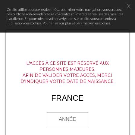
X
Ce site utilise des cookies destinés à optimiser votre navigation, vous proposer
des publicités ciblées adaptées à vos centres d'intérêts et réaliser des mesures
d'audience. En poursuivant votre navigation sur ce site, vous consentez à
l'utilisation des cookies. Pour
en savoir plus et paramétrer les cookies.
L'ACCÈS À CE SITE EST RÉSERVÉ AUX
PERSONNES MAJEURES.
AFIN DE VALIDER VOTRE ACCÈS, MERCI
D’INDIQUER VOTRE DATE DE NAISSANCE.
FRANCE
Apportez une touche d’audace à
votre cuisine en réalisant les